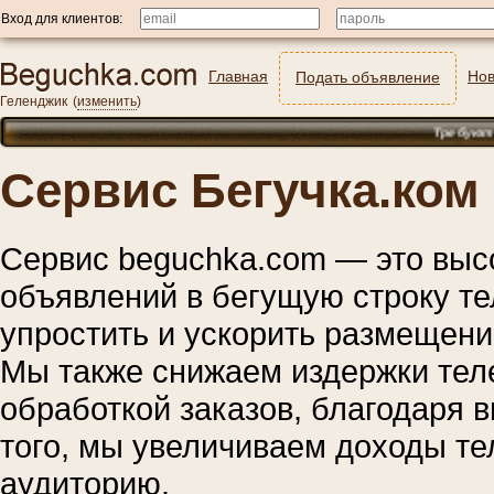
Вход для клиентов:
Главная
Нов
Подать объявление
Геленджик
(
изменить
)
Требуются: ох
Сервис Бегучка.ком
Сервис beguchka.com — это выс
объявлений в бегущую строку т
упростить и ускорить размещени
Мы также снижаем издержки тел
обработкой заказов, благодаря 
того, мы увеличиваем доходы те
аудиторию.